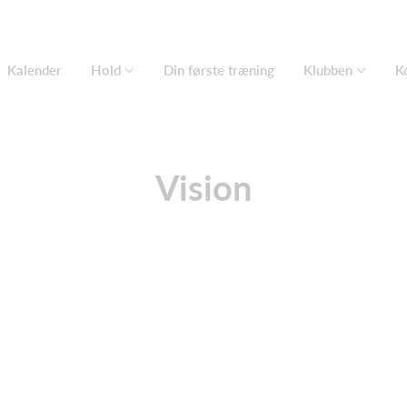
Kalender
Hold
Din første træning
Klubben
K
Vision