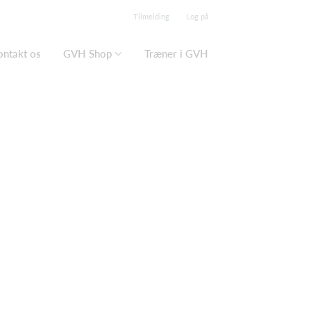
Tilmelding
Log på
ontakt os
GVH Shop
Træner i GVH