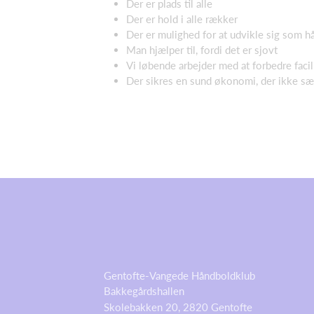
Der er plads til alle
Der er hold i alle rækker
Der er mulighed for at udvikle sig som 
Man hjælper til, fordi det er sjovt
Vi løbende arbejder med at forbedre facil
Der sikres en sund økonomi, der ikke sæ
Gentofte-Vangede Håndboldklub
Bakkegårdshallen
Skolebakken 20, 2820 Gentofte