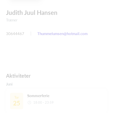
Judith Juul Hansen
Træner
30644467
Thummelumsen@hotmail.com
Aktiviteter
Juni
Sommerferie
Tor
25
18:00 - 23:59