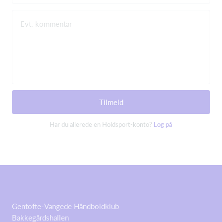
Evt. kommentar
Tilmeld
Har du allerede en Holdsport-konto?
Log på
Gentofte-Vangede Håndboldklub
Bakkegårdshallen