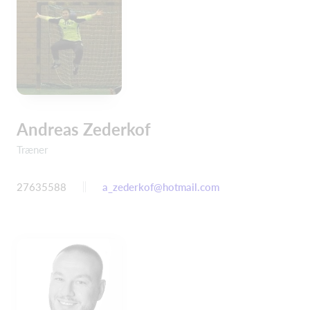
Andreas Zederkof
Træner
27635588
a_zederkof@hotmail.com