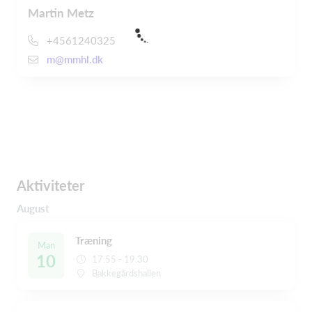
Martin Metz
+4561240325
m@mmhl.dk
Aktiviteter
August
Træning
Man
10
17:55 - 19:30
Bakkegårdshallen