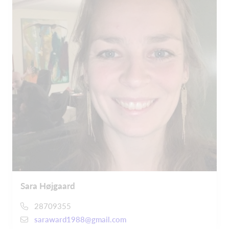
Sara Højgaard
28709355
saraward1988@gmail.com